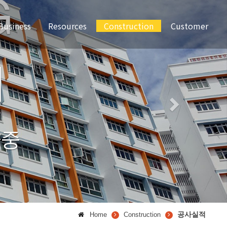
Business
Resources
Construction
Customer
사업개요
보유인력
보유장비
공사실적
질문과답변
공지사항
공사실적
Home
Construction