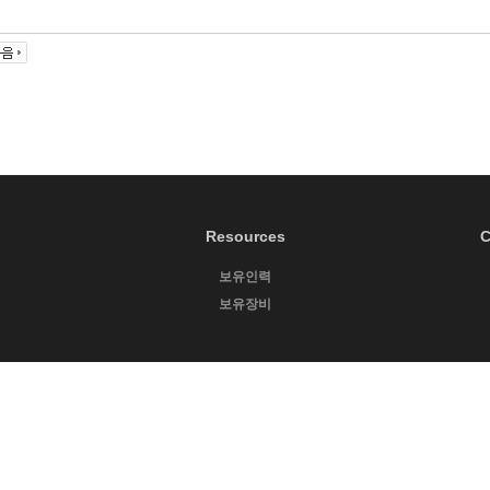
Resources
C
보유인력
보유장비