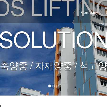
DS LIFTIN
Company
SOLUTIO
인사말
오시는길
축양중 / 자재양중 / 석고