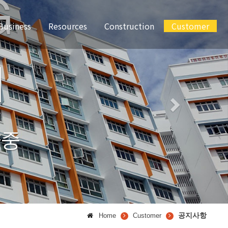
G
Business
Resources
Construction
Customer
N
사업개요
보유인력
보유장비
공사실적
질문과답변
공지사항
양중
공지사항
Home
Customer