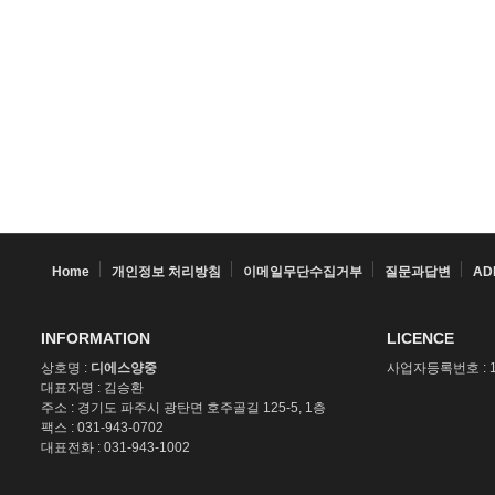
Home
개인정보 처리방침
이메일무단수집거부
질문과답변
AD
INFORMATION
LICENCE
상호명 :
디에스양중
사업자등록번호 : 14
대표자명 : 김승환
주소 : 경기도 파주시 광탄면 호주골길 125-5, 1층
팩스 : 031-943-0702
대표전화 : 031-943-1002